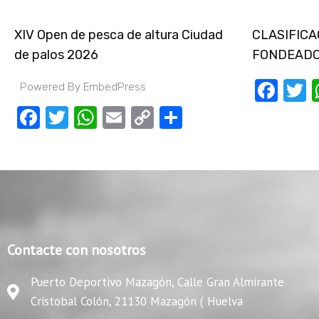
XIV Open de pesca de altura Ciudad
CLASIFICA
de palos 2026
FONDEADO
Fac
T
Powered By EmbedPress
Facebook
Twitter
WhatsApp
Email
Copy
Compartir
Link
Contacte con nosotros
Puerto Deportivo Mazagón, Calle Gran Almirante
Cristobal Colón, 21130 Mazagón ( Huelva