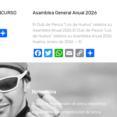
ONCURSO
Asamblea General Anual 2026
El Club de Pesca “Los de Huelva” celebra su
App
il
Copy
Compartir
Asamblea Anual 2026 El Club de Pesca “Los
de Huelva” celebra su Asamblea Anual 2026
Link
Huelva, enero de 2026 — El
Facebook
Twitter
WhatsApp
Email
Copy
Compa
Link
Normativa
uras
Reglas internacionales de pesca deportiva
Reglamento de competiciones de pesca