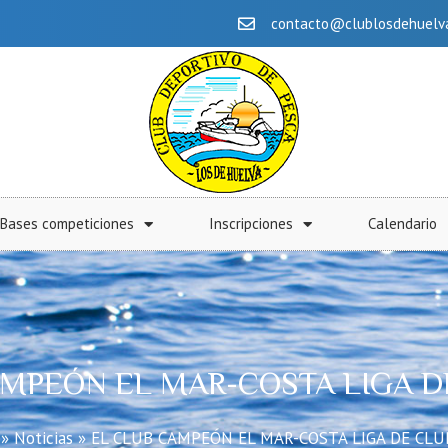
contacto@clublosdehuelv
Bases competiciones
Inscripciones
Calendario
AMPEÓN EL MAR-COSTA LIGA DE
»
Noticias
»
EL CLUB CAMPEÓN EL MAR-COSTA LIGA DE CLU