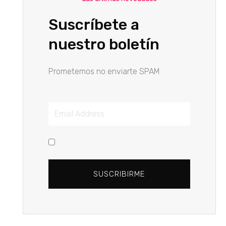
Suscríbete a
nuestro boletín
Prometemos no enviarte SPAM
Dirección
de
email
Acepto
la
política
SUSCRIBIRME
de
privacidad
del
sitio.