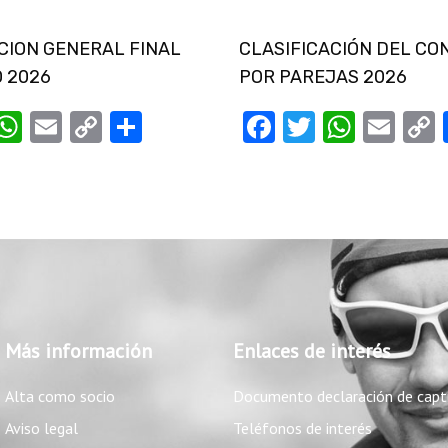
CION GENERAL FINAL
CLASIFICACIÓN DEL C
 2026
POR PAREJAS 2026
ebook
witter
WhatsApp
Email
Copy
Compartir
Facebook
Twitter
Whats
Ema
Link
Más información
Enlaces de interés
Alta como socio
Documento declaración de capt
Aviso legal
Teléfonos de interés