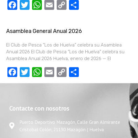
Facebook
Twitter
WhatsApp
Email
Copy
Compartir
Link
Asamblea General Anual 2026
El Club de Pesca “Los de Huelva” celebra su Asamblea
Anual 2026 El Club de Pesca “Los de Huelva” celebra su
Asamblea Anual 2026 Huelva, enero de 2026 — El
Facebook
Twitter
WhatsApp
Email
Copy
Compartir
Link
Contacte con nosotros
Puerto Deportivo Mazagón, Calle Gran Almirante
Cristobal Colón, 21130 Mazagón ( Huelva