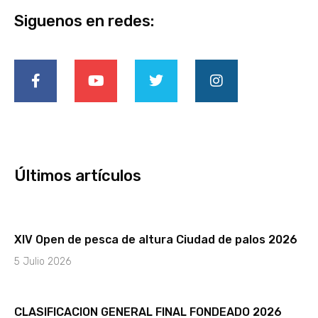
Siguenos en redes:
F
Y
T
I
a
o
w
n
c
u
i
s
e
t
t
t
b
u
t
a
o
b
e
g
o
e
r
r
k
a
-
m
Últimos artículos
f
XIV Open de pesca de altura Ciudad de palos 2026
5 Julio 2026
CLASIFICACION GENERAL FINAL FONDEADO 2026