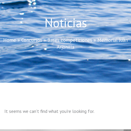
Noticias
Home
»
Concursos
»
Bases competiciones
»
Memorial Juan
Arjonilla
It seems we can't find what you're looking for.