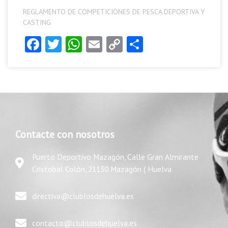
REGLAMENTO DE COMPETICIONES DE PESCA DEPORTIVA Y
CASTING
Facebook
Twitter
WhatsApp
Email
Copy
Compartir
Link
Contacte con nosotros
Puerto Deportivo Mazagón, Calle Gran Almirante
Cristobal Colón, 21130 Mazagón ( Huelva
directiva@clublosdehuelva.es
contacto@clublosdehuelva.es