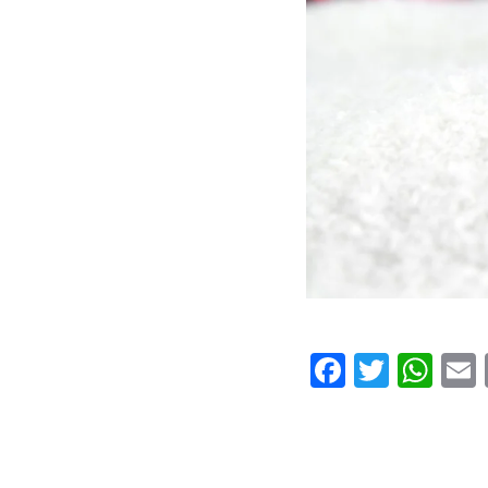
Faceboo
Twitte
Wh