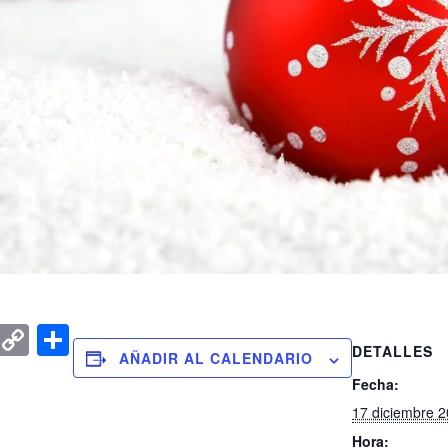
k
r
atsApp
Email
Copy
Compartir
DETALLES
AÑADIR AL CALENDARIO
Link
Fecha:
17 diciembre 
Hora: