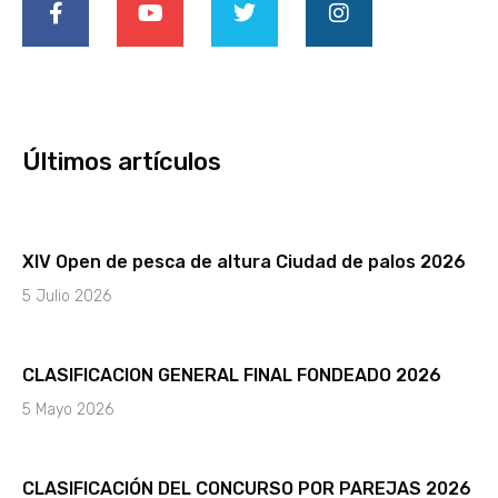
c
u
i
s
e
t
t
t
b
u
t
a
o
b
e
g
o
e
r
r
k
a
-
m
Últimos artículos
f
XIV Open de pesca de altura Ciudad de palos 2026
5 Julio 2026
CLASIFICACION GENERAL FINAL FONDEADO 2026
5 Mayo 2026
CLASIFICACIÓN DEL CONCURSO POR PAREJAS 2026