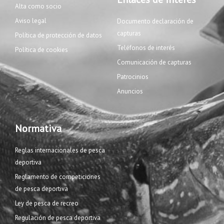
Alta como socio
k
p
a
l
m
u
Aviso legal
Documento declaración de
s
capturas
Política de protección de datos
Teléfonos de interés
Política de cookies
Comunicación de capturas
Patrocinios
Anuncios
Normativa
Reglas internacionales de pesca
deportiva
Reglamento de competiciones
de pesca deportiva
Ley de pesca de recreo
Regulación de pesca deportiva