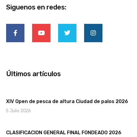
Siguenos en redes:
F
Y
T
I
a
o
w
n
c
u
i
s
e
t
t
t
b
u
t
a
o
b
e
g
o
e
r
r
k
a
-
m
Últimos artículos
f
XIV Open de pesca de altura Ciudad de palos 2026
5 Julio 2026
CLASIFICACION GENERAL FINAL FONDEADO 2026