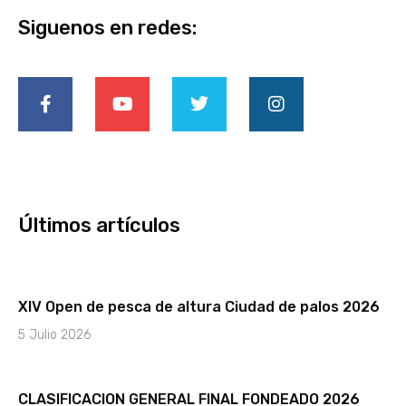
Siguenos en redes:
F
Y
T
I
a
o
w
n
c
u
i
s
e
t
t
t
b
u
t
a
o
b
e
g
o
e
r
r
k
a
-
m
Últimos artículos
f
XIV Open de pesca de altura Ciudad de palos 2026
5 Julio 2026
CLASIFICACION GENERAL FINAL FONDEADO 2026