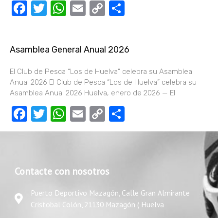
Facebook
Twitter
WhatsApp
Email
Copy
Compartir
Link
Asamblea General Anual 2026
El Club de Pesca “Los de Huelva” celebra su Asamblea
Anual 2026 El Club de Pesca “Los de Huelva” celebra su
Asamblea Anual 2026 Huelva, enero de 2026 — El
Facebook
Twitter
WhatsApp
Email
Copy
Compartir
Link
Contacte con nosotros
Puerto Deportivo Mazagón, Calle Gran Almirante
Cristobal Colón, 21130 Mazagón ( Huelva