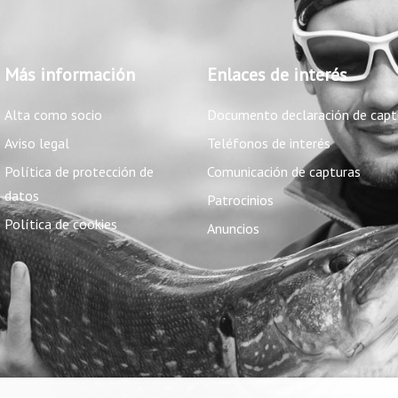
Más información
Enlaces de interés
Alta como socio
Documento declaración de capt
Aviso legal
Teléfonos de interés
Política de protección de
Comunicación de capturas
datos
Patrocinios
Política de cookies
Anuncios