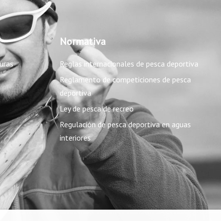
Normativa
uras
Reglas internacionales de pesca deportiva
Reglamento de competiciones de pesca
deportiva
Ley de pesca de recreo
Regulación de pesca deportiva en aguas
interiores