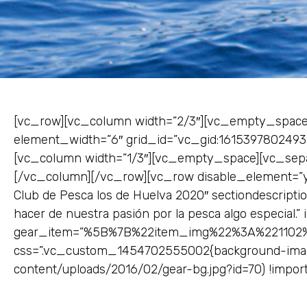
[vc_row][vc_column width=”2/3″][vc_empty_space
element_width=”6″ grid_id=”vc_gid:1615397802493
[vc_column width=”1/3″][vc_empty_space][vc_separ
[/vc_column][/vc_row][vc_row disable_element=”ye
Club de Pesca los de Huelva 2020″ sectiondescripti
hacer de nuestra pasión por la pesca algo especial.
gear_item=”%5B%7B%22item_img%22%3A%221102
css=”.vc_custom_1454702555002{background-image: 
content/uploads/2016/02/gear-bg.jpg?id=70) !impor