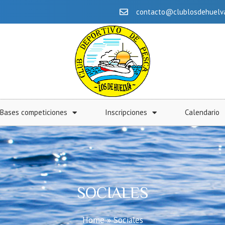
contacto@clublosdehuelv
Bases competiciones
Inscripciones
Calendario
SOCIALES
Home
»
Sociales