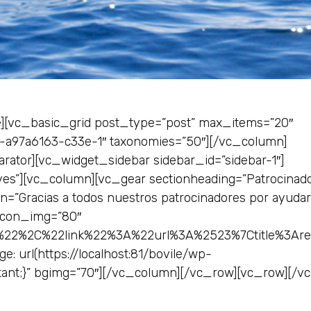
][vc_basic_grid post_type=”post” max_items=”20″
-a97a6163-c33e-1″ taxonomies=”50″][/vc_column]
ator][vc_widget_sidebar sidebar_id=”sidebar-1″]
s”][vc_column][vc_gear sectionheading=”Patrocinado
on=”Gracias a todos nuestros patrocinadores por ayuda
” icon_img=”80″
%22%2C%22link%22%3A%22url%3A%2523%7Ctitle%3A
url(https://localhost:81/bovile/wp-
tant;}” bgimg=”70″][/vc_column][/vc_row][vc_row][/v